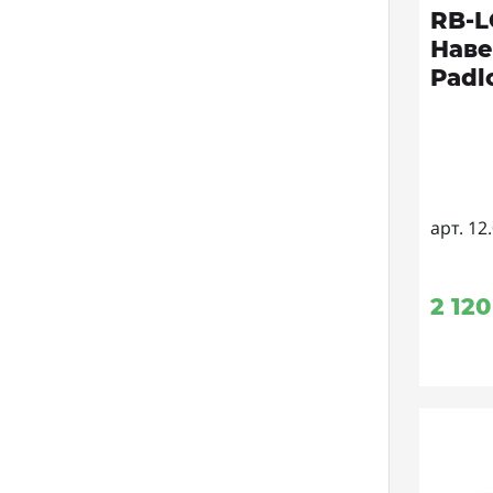
RB-
Наве
Padl
арт. 12
2 120