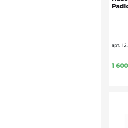
Padl
арт. 12
1 600