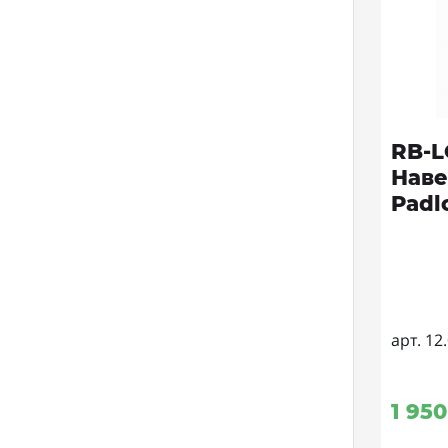
RB-
Наве
Padl
арт. 12
1 950