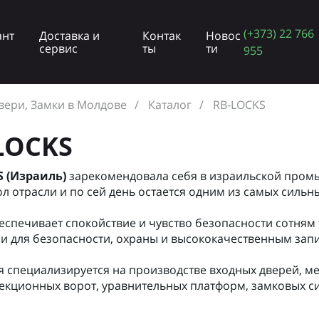
(+373) 22 766
ант
Доставка и
Контак
Новос
сервис
ты
ти
955
вери, Замки в Молдове
Каталог
RB-LOCKS
LOCKS
S (Израиль)
зарекомендовала себя в израильской промы
ол отрасли и по сей день остается одним из самых силь
еспечивает спокойствие и чувство безопасности сотням
и для безопасности, охраны и высококачественным за
 специализируется на производстве входных дверей, 
секционных ворот, уравнительных платформ, замковых с