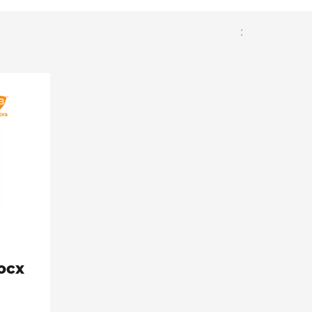
:
ocx