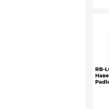
RB-
Наве
Padl