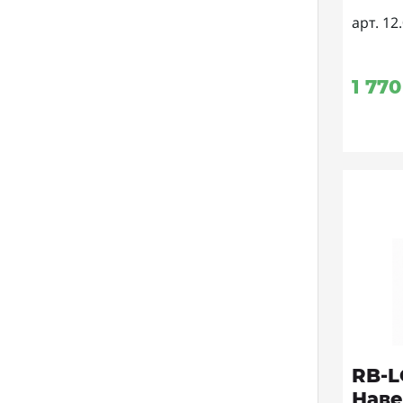
арт. 12
1 770
RB-
Наве