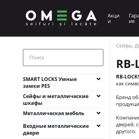
Акци
Гар
и
ия
Сейфы, Д
RB-
RB-LOCK
SMART LOCKS Умные
как симв
замки PES
Категории
Умные замки для входных
Сейфы и металлические
Бренд об
дверей Smart Lock PES
шкафы
продукци
Умные замки для
Сейфы мебельные
Металлическая мебель
межкомнатных дверей
Компания
Сейфы MINI
Smart Lock PES
дверей, 
Почтовые ящики
Входные металлические
другого.
Сейфы встраиваемые в
двери
Электронные замки для
Кэшбоксы
стену
мебели PES