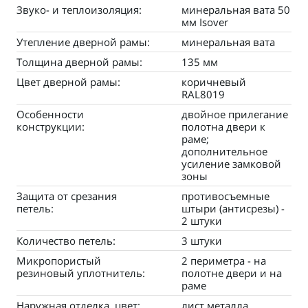
Звуко- и теплоизоляция:
минеральная вата 50
мм Isover
Утепление дверной рамы:
минеральная вата
Толщина дверной рамы:
135 мм
Цвет дверной рамы:
коричневый
RAL8019
Особенности
двойное прилегание
конструкции:
полотна двери к
раме;
дополнительное
усиление замковой
зоны
Защита от срезания
противосъемные
петель:
штыри (антисрезы) -
2 штуки
Количество петель:
3 штуки
Микропористый
2 периметра - на
резиновый уплотнитель:
полотне двери и на
раме
Наружная отделка, цвет:
лист металла,