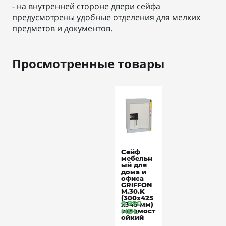
- на внутренней стороне двери сейфа
предусмотрены удобные отделения для мелких
предметов и документов.
Просмотренные товары
Сейф
мебельн
ый для
дома и
офиса
GRIFFON
M.30.K
(300x425
6 990
x345 мм)
взломост
MDL
ойкий