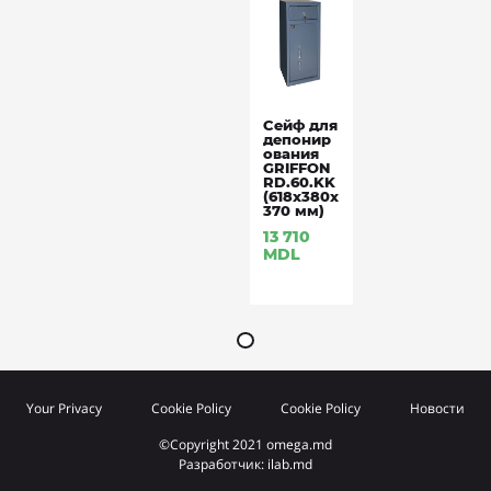
Сейф для
депонир
ования
GRIFFON
RD.60.KK
(618x380x
370 мм)
13 710
MDL
Your Privacy
Cookie Policy
Cookie Policy
Новости
©Copyright 2021 omega.md
Разработчик: ilab.md