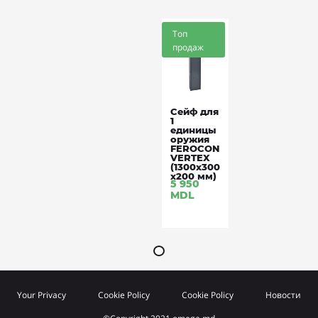
Топ
продаж
Сейф для
1
единицы
оружия
FEROCON
VERTEX
(1300x300
x200 мм)
5 950
MDL
Your Privacy
Cookie Policy
Cookie Policy
Новости
©Copyright 2021 omega.md